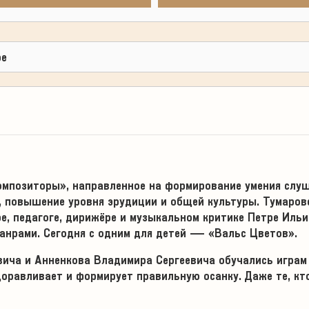
ре
композиторы», направленное на формирование умения слу
, повышение уровня эрудиции и общей культуры. Тумаров
е, педагоге, дирижёре и музыкальном критике Петре Ильи
анрами. Сегодня с одним для детей — «Вальс Цветов».
ича и Анненкова Владимира Сергеевича обучались играм 
оравливает и формирует правильную осанку. Даже те, кто