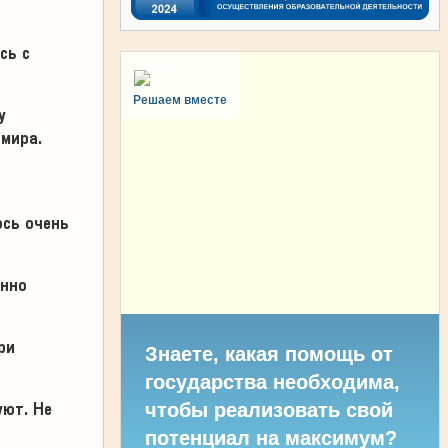
сь с
Решаем вместе
у
мира.
ось очень
енно
ри
Знаете, какая помощь от
государства необходима,
уют. Не
чтобы реализовать свой
потенциал на максимум?