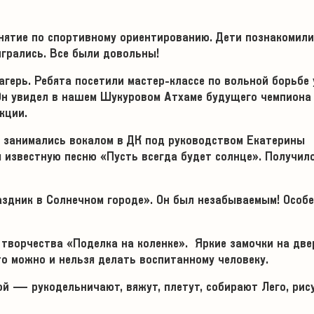
нятие по спортивному ориентированию. Дети познакомили
игрались. Все были довольны!
герь. Ребята посетили мастер-классе по вольной борьбе 
Он увидел в нашем Шукуровом Атхаме будущего чемпиона 
кции.
и занимались вокалом в ДК под руководством Екатерины
известную песню «Пусть всегда будет солнце». Получил
аздник в Солнечном городе». Он был незабываемым! Особ
 творчества «Поделка на коленке». Яркие замочки на две
то можно и нельзя делать воспитанному человеку.
зой — рукодельничают, вяжут, плетут, собирают Лего, рис