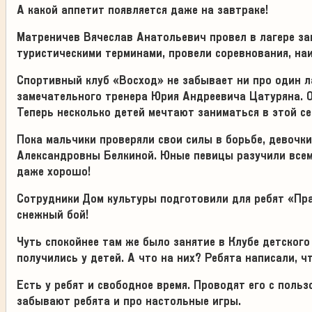
А какой аппетит появляется даже на завтраке!
Матреничев Вячеслав Анатольевич провел в лагере за
туристическими терминами, провели соревнования, на
Спортивный клуб «Восход» не забывает ни про один ла
замечательного тренера Юрия Андреевича Цатуряна. 
Теперь несколько детей мечтают заниматься в этой се
Пока мальчики проверяли свои силы в борьбе, девочк
Александровны Белкиной. Юные певицы разучили всем 
даже хорошо!
Сотрудники Дом культуры подготовили для ребят «Пр
снежный бой!
Чуть спокойнее там же было занятие в Клубе детского
получились у детей. А что на них? Ребята написали, ч
Есть у ребят и свободное время. Проводят его с поль
забывают ребята и про настольные игры.