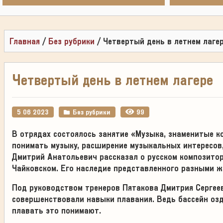
Главная
/
Без рубрики
/
Четвертый день в летнем лаге
Четвертый день в летнем лагере
5 06 2023
Без рубрики
99
В отрядах состоялось занятие «Музыка, знаменитые 
понимать музыку, расширение музыкальных интересов
Дмитрий Анатольевич рассказал о русском композитор
Чайковском. Его наследие представленного разными ж
Под руководством тренеров Пятакова Дмитрия Сергеев
совершенствовали навыки плавания. Ведь бассейн озд
плавать это понимают.