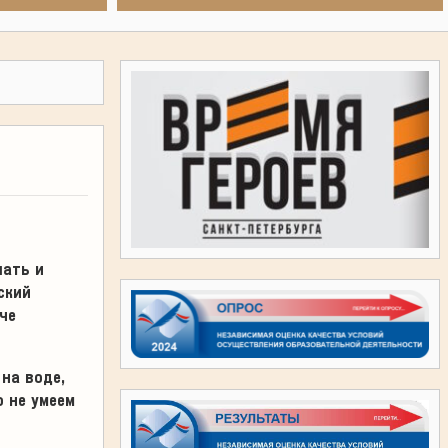
шать и
ский
че
на воде,
 не умеем