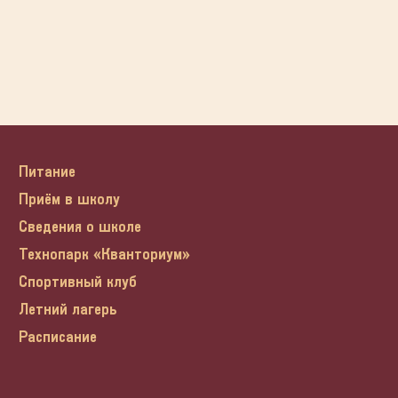
Питание
Приём в школу
Сведения о школе
Технопарк «Кванториум»
Спортивный клуб
Летний лагерь
Расписание