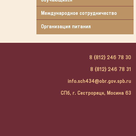
Международное сотрудничество
Организация питания
8 (812) 246 78 30
8 (812) 246 78 31
info.sch434@obr.gov.spb.ru
СПб, г. Сестрорецк, Мосина 63