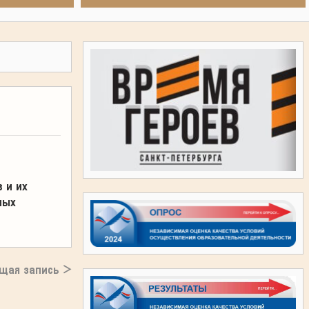
 и их
ных
щая запись >