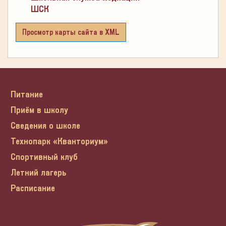
ШСК
Просмотр карты сайта в XML
Питание
Приём в школу
Сведения о школе
Технопарк «Кванториум»
Спортивный клуб
Летний лагерь
Расписание